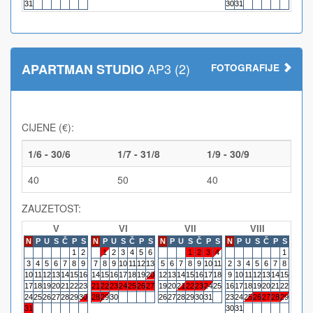
31
30
31
AP3 (2)
APARTMAN STUDIO
FOTOGRAFIJE
CIJENE (€):
1/6 - 30/6
1/7 - 31/8
1/9 - 30/9
40
50
40
ZAUZETOST:
V
VI
VII
VIII
N
P
U
S
Č
P
S
N
P
U
S
Č
P
S
N
P
U
S
Č
P
S
N
P
U
S
Č
P
S
N
P
1
2
1
2
3
4
5
6
1
2
3
4
1
3
4
5
6
7
8
9
7
8
9
10
11
12
13
5
6
7
8
9
10
11
2
3
4
5
6
7
8
6
7
10
11
12
13
14
15
16
14
15
16
17
18
19
20
12
13
14
15
16
17
18
9
10
11
12
13
14
15
13
14
17
18
19
20
21
22
23
21
22
23
24
25
26
27
19
20
21
22
23
24
25
16
17
18
19
20
21
22
20
21
24
25
26
27
28
29
30
28
29
30
26
27
28
29
30
31
23
24
25
26
27
28
29
27
28
31
30
31