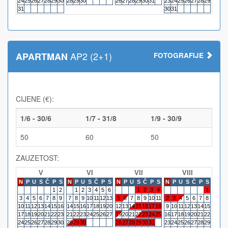
24
25
26
27
28
29
30
28
29
30
26
27
28
29
30
31
23
24
25
26
27
28
29
27
28
31
30
31
AP2 (2+1)
APARTMAN
FOTOGRAFIJE
CIJENE (€):
1/6 - 30/6
1/7 - 31/8
1/9 - 30/9
50
60
50
ZAUZETOST:
V
VI
VII
VIII
N
P
U
S
Č
P
S
N
P
U
S
Č
P
S
N
P
U
S
Č
P
S
N
P
U
S
Č
P
S
N
P
1
2
1
2
3
4
5
6
1
2
3
4
1
3
4
5
6
7
8
9
7
8
9
10
11
12
13
5
6
7
8
9
10
11
2
3
4
5
6
7
8
6
7
10
11
12
13
14
15
16
14
15
16
17
18
19
20
12
13
14
15
16
17
18
9
10
11
12
13
14
15
13
14
17
18
19
20
21
22
23
21
22
23
24
25
26
27
19
20
21
22
23
24
25
16
17
18
19
20
21
22
20
21
24
25
26
27
28
29
30
28
29
30
26
27
28
29
30
31
23
24
25
26
27
28
29
27
28