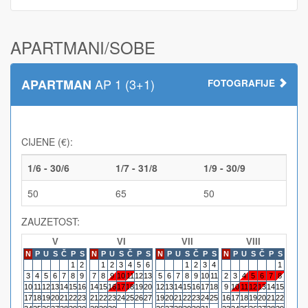
APARTMANI/SOBE
AP 1 (3+1)
APARTMAN
FOTOGRAFIJE
CIJENE (€):
1/6 - 30/6
1/7 - 31/8
1/9 - 30/9
50
65
50
ZAUZETOST:
V
VI
VII
VIII
N
P
U
S
Č
P
S
N
P
U
S
Č
P
S
N
P
U
S
Č
P
S
N
P
U
S
Č
P
S
N
P
1
2
1
2
3
4
5
6
1
2
3
4
1
3
4
5
6
7
8
9
7
8
9
10
11
12
13
5
6
7
8
9
10
11
2
3
4
5
6
7
8
6
7
10
11
12
13
14
15
16
14
15
16
17
18
19
20
12
13
14
15
16
17
18
9
10
11
12
13
14
15
13
14
17
18
19
20
21
22
23
21
22
23
24
25
26
27
19
20
21
22
23
24
25
16
17
18
19
20
21
22
20
21