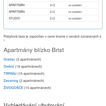
APARTMÁN
2+2
na vyžádání
APARTMÁN
2+2
na vyžádání
STUDIO
2+2
na vyžádání
Pobytová taxa je zapocítan v cene krome v cenách oznacených s
*
Apartmány blízko Brist
Gradac
(3 apartmánech)
Orebić
(19 apartmánech)
TRPANJ
(15 apartmánech)
Zaostrog
(2 apartmánech)
ŽIVOGOŠĆE
(10 apartmánech)
Vyhledávání ubytování