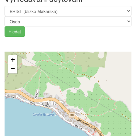
Hledat
+
−