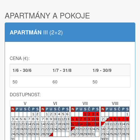
APARTMÁNY A POKOJE
III (2+2)
APARTMÁN
CENA (€):
1/6 - 30/6
1/7 - 31/8
1/9 - 30/9
50
60
50
DOSTUPNOST:
V
VI
VII
VIII
N
P
U
S
Č
P
S
N
P
U
S
Č
P
S
N
P
U
S
Č
P
S
N
P
U
S
Č
P
S
N
P
1
2
1
2
3
4
5
6
1
2
3
4
1
3
4
5
6
7
8
9
7
8
9
10
11
12
13
5
6
7
8
9
10
11
2
3
4
5
6
7
8
6
7
10
11
12
13
14
15
16
14
15
16
17
18
19
20
12
13
14
15
16
17
18
9
10
11
12
13
14
15
13
14
17
18
19
20
21
22
23
21
22
23
24
25
26
27
19
20
21
22
23
24
25
16
17
18
19
20
21
22
20
21
24
25
26
27
28
29
30
28
29
30
26
27
28
29
30
31
23
24
25
26
27
28
29
27
28
31
30
31