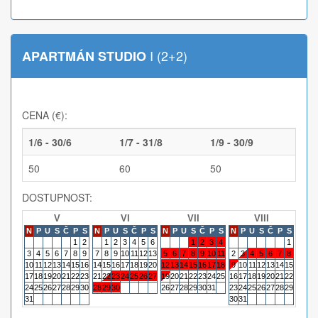
I (2+2)
APARTMÁN STUDIO
CENA (€):
1/6 - 30/6
1/7 - 31/8
1/9 - 30/9
50
60
50
DOSTUPNOST:
V
VI
VII
VIII
N
P
U
S
Č
P
S
N
P
U
S
Č
P
S
N
P
U
S
Č
P
S
N
P
U
S
Č
P
S
N
P
1
2
1
2
3
4
5
6
1
2
3
4
1
3
4
5
6
7
8
9
7
8
9
10
11
12
13
5
6
7
8
9
10
11
2
3
4
5
6
7
8
6
7
10
11
12
13
14
15
16
14
15
16
17
18
19
20
12
13
14
15
16
17
18
9
10
11
12
13
14
15
13
14
17
18
19
20
21
22
23
21
22
23
24
25
26
27
19
20
21
22
23
24
25
16
17
18
19
20
21
22
20
21
24
25
26
27
28
29
30
28
29
30
26
27
28
29
30
31
23
24
25
26
27
28
29
27
28
31
30
31