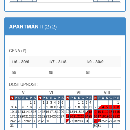
II (2+2)
APARTMÁN
CENA (€):
1/6 - 30/6
1/7 - 31/8
1/9 - 30/9
55
65
55
DOSTUPNOST:
V
VI
VII
VIII
N
P
U
S
Č
P
S
N
P
U
S
Č
P
S
N
P
U
S
Č
P
S
N
P
U
S
Č
P
S
N
P
1
2
1
2
3
4
5
6
1
2
3
4
1
3
4
5
6
7
8
9
7
8
9
10
11
12
13
5
6
7
8
9
10
11
2
3
4
5
6
7
8
6
7
10
11
12
13
14
15
16
14
15
16
17
18
19
20
12
13
14
15
16
17
18
9
10
11
12
13
14
15
13
14
17
18
19
20
21
22
23
21
22
23
24
25
26
27
19
20
21
22
23
24
25
16
17
18
19
20
21
22
20
21
24
25
26
27
28
29
30
28
29
30
26
27
28
29
30
31
23
24
25
26
27
28
29
27
28
31
30
31