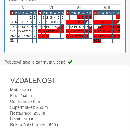
V
VI
VII
VIII
N
P
U
S
Č
P
S
N
P
U
S
Č
P
S
N
P
U
S
Č
P
S
N
P
U
S
Č
P
S
N
P
1
2
1
2
3
4
5
6
1
2
3
4
1
3
4
5
6
7
8
9
7
8
9
10
11
12
13
5
6
7
8
9
10
11
2
3
4
5
6
7
8
6
7
10
11
12
13
14
15
16
14
15
16
17
18
19
20
12
13
14
15
16
17
18
9
10
11
12
13
14
15
13
14
17
18
19
20
21
22
23
21
22
23
24
25
26
27
19
20
21
22
23
24
25
16
17
18
19
20
21
22
20
21
24
25
26
27
28
29
30
28
29
30
26
27
28
29
30
31
23
24
25
26
27
28
29
27
28
31
30
31
Pobytová taxa je zahrnuta v ceně:
VZDÁLENOST
Moře: 240 m
Pláž: 240 m
Centrum: 240 m
Supermarket: 250 m
Restaurace: 250 m
Lékař: 740 m
Rekreační středisko: 500 m