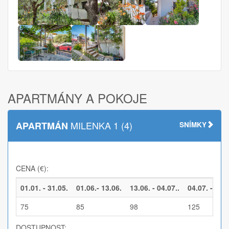
APARTMÁNY A POKOJE
MILENKA 1 (4)
APARTMÁN
SNÍMKY
CENA (€):
01.01. - 31.05.
01.06.- 13.06.
13.06. - 04.07..
04.07. - 29.0
75
85
98
125
DOSTUPNOST: